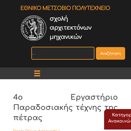
Αναζήτηση
4o Εργαστήριο
Παραδοσιακής τέχνης της
Κατηγορ
πέτρας
Ανακοιν
Γενικές
,
Όλες οι Ανακοινώσεις