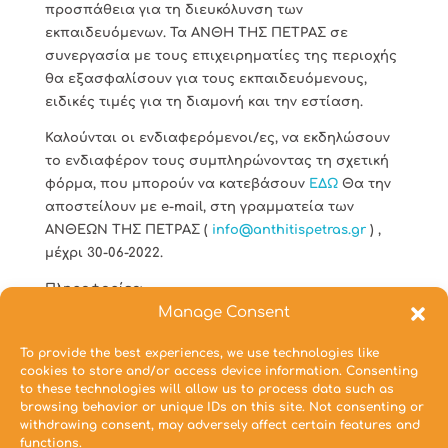
προσπάθεια για τη διευκόλυνση των
εκπαιδευόμενων. Τα ΑΝΘΗ ΤΗΣ ΠΕΤΡΑΣ σε
συνεργασία με τους επιχειρηματίες της περιοχής
θα εξασφαλίσουν για τους εκπαιδευόμενους,
ειδικές τιμές για τη διαμονή και την εστίαση.
Καλούνται οι ενδιαφερόμενοι/ες, να εκδηλώσουν
το ενδιαφέρον τους συμπληρώνοντας τη σχετική
φόρμα, που μπορούν να κατεβάσουν
ΕΔΩ
Θα την
αποστείλουν με e-mail, στη γραμματεία των
ΑΝΘΕΩΝ ΤΗΣ ΠΕΤΡΑΣ (
info@anthitispetras.gr
) ,
μέχρι 30-06-2022.
Πληροφορίες:
Manage Consent
Αγγελική Αναστοπούλου
To provide the best experiences, we use technologies like
Γεν. Γραμματέας Ανθέων της Πέτρας
cookies to store and/or access device information. Consenting
to these technologies will allow us to process data such as
Κιν.: 6974-426422
browsing behavior or unique IDs on this site. Not consenting or
withdrawing consent, may adversely affect certain features and
functions.