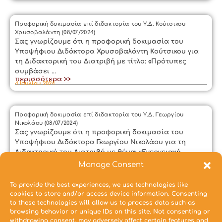
Προφορική δοκιμασία επί διδακτορία του Υ.Δ. Κούτσικου
Χρυσοβαλάντη (08/07/2024)
Σας γνωρίζουμε ότι η προφορική δοκιμασία του
Υποψήφιου Διδάκτορα Χρυσοβαλάντη Κούτσικου για
τη Διδακτορική του Διατριβή με τίτλο: «Πρότυπες
συμβάσει ...
περισσότερα >>
4 Ιουλίου 2024
Προφορική δοκιμασία επί διδακτορία του Υ.Δ. Γεωργίου
Νικολάου (08/07/2024)
Σας γνωρίζουμε ότι η προφορική δοκιμασία του
Υποψήφιου Διδάκτορα Γεωργίου Νικολάου για τη
Διδακτορική του Διατριβή με θέμα: «Ενεργειακή
αναβάθμιση τ ...
Manage Consent
περισσότερα >>
4 Ιουλίου 2024
To provide the best experiences, we use technologies like
cookies to store and/or access device information. Consenting
to these technologies will allow us to process data such as
Προφορική δοκιμασία επί διδακτορία της Υ.Δ. Φραγγεδάκη
browsing behavior or unique IDs on this site. Not consenting or
Ευαγγελίας (26/06/2024)
withdrawing consent, may adversely affect certain features and