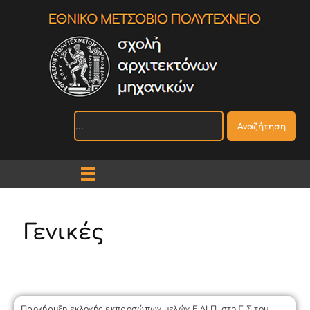
Αναζήτηση
Γενικές
Προκήρυξη εκλογής εκπροσώπων μελών Ε.ΔΙ.Π. στη Γ.Σ του