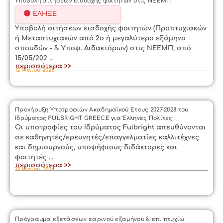
Υποβολή αιτήσεων εισδοχής φοιτητών στις ΝΕΕΜΠ
ΈΛΗΞΕ
Υποβολή αιτήσεων εισδοχής φοιτητών (Προπτυχιακών
ή Μεταπτυχιακών από 2ο ή μεγαλύτερο εξάμηνο
σπουδών - & Υποψ. Διδακτόρων) στις ΝΕΕΜΠ, από
15/05/202 ...
περισσότερα >>
12 Μαΐου 2026
Προκήρυξη Υποτροφιών Ακαδημαϊκού Έτους 2027-2028 του
Ιδρύματος FULBRIGHT GREECE για Έλληνες Πολίτες
Οι υποτροφίες του Ιδρύματος Fulbright απευθύνονται
σε καθηγητές/ερευνητές/επαγγελματίες καλλιτέχνες
και δημιουργούς, υποψήφιους διδάκτορες και
φοιτητές ...
περισσότερα >>
12 Μαΐου 2026
Πρόγραμμα εξετάσεων εαρινού εξαμήνου & επι πτυχίω