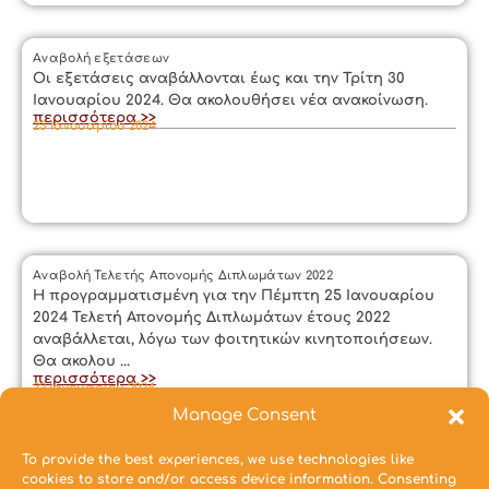
Αναβολή εξετάσεων
Οι εξετάσεις αναβάλλονται έως και την Τρίτη 30
Ιανουαρίου 2024. Θα ακολουθήσει νέα ανακοίνωση.
περισσότερα >>
23 Ιανουαρίου 2024
Αναβολή Τελετής Απονομής Διπλωμάτων 2022
Η προγραμματισμένη για την Πέμπτη 25 Ιανουαρίου
2024 Τελετή Απονομής Διπλωμάτων έτους 2022
αναβάλλεται, λόγω των φοιτητικών κινητοποιήσεων.
Θα ακολου ...
περισσότερα >>
22 Ιανουαρίου 2024
Manage Consent
To provide the best experiences, we use technologies like
Προηγ.
1
2
3
4
5
6
7
8
9
10
11
12
13
cookies to store and/or access device information. Consenting