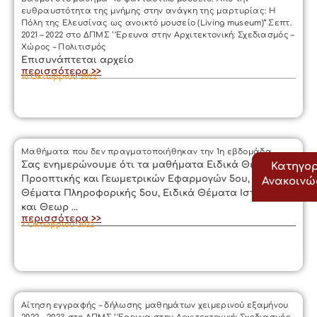
ευθραυστότητα της μνήμης στην ανάγκη της μαρτυρίας: Η
Πόλη της Ελευσίνας ως ανοικτό μουσείο (Living museum)” Σεπτ.
2021 – 2022 στο ΔΠΜΣ ‘ Έρευνα στην Αρχιτεκτονική: Σχεδιασμός –
Χώρος – Πολιτισμός
Επισυνάπτεται αρχείο
περισσότερα >>
10 Οκτωβρίου 2022
Μαθήματα που δεν πραγματοποιήθηκαν την 1η εβδομάδα
Σας ενημερώνουμε ότι τα μαθήματα Ειδικά Θέματα
Κατηγορ
Προοπτικής και Γεωμετρικών Εφαρμογών 5ου, Ειδικά
Ανακοιν
Θέματα Πληροφορικής 5ου, Ειδικά Θέματα Ιστορίας
και Θεωρ ...
περισσότερα >>
7 Οκτωβρίου 2022
Αίτηση εγγραφής – δήλωσης μαθημάτων χειμερινού εξαμήνου