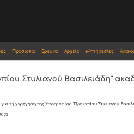
δές
Πρόσωπα
Έρευνα
Αρχείο
e-Υπηρεσίες
Ανακο
ίου Στυλιανού Βασιλειάδη” ακαδ.
) για τη χορήγηση της Υποτροφίας “Προκοπίου Στυλιανού Βασιλε
2023