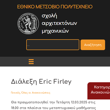
Αναζήτηση
Διάλεξη Eric Firley
Κατηγορ
Ανακοιν
Γενικές
,
Όλες οι Ανακοινώσεις
Θα πραγματοποιηθεί την Τετάρτη 12.03.2025 στις
18.00 στα πλαίσια του μεταπτυχιακού μαθήματος