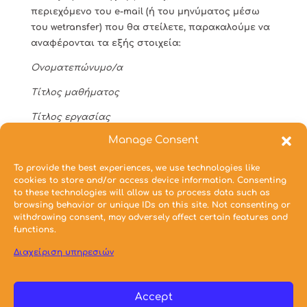
περιεχόμενο του e-mail (ή του μηνύματος μέσω
του wetransfer) που θα στείλετε, παρακαλούμε να
αναφέρονται τα εξής στοιχεία:
Ονοματεπώνυμο/α
Τίτλος μαθήματος
Τίτλος εργασίας
Manage Consent
Εξεταστική περίοδος: Εαρινό εξάμηνο
2021-2022
Υπενθυμίζουμε ότι η παράδοση των εργασιών στη
To provide the best experiences, we use technologies like
cookies to store and/or access device information. Consenting
γραμματεία αποτελεί
απαραίτητη προϋπόθεση
to these technologies will allow us to process data such as
για την καταχώρηση της βαθμολογίας σας
.
browsing behavior or unique IDs on this site. Not consenting or
withdrawing consent, may adversely affect certain features and
functions.
Συνημμένα Αρχεία
Διαχείριση υπηρεσιών
Επικαιροποιημένο πρόγραμμα εξεταστικής ΕΕ
2021-2022
Ημερομηνία:
14/06/2022
Accept