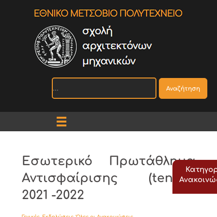
Αναζήτηση
Εσωτερικό Πρωτάθλημα
Κατηγορ
Αντισφαίρισης (tennis)
Ανακοιν
2021 -2022
Γενικές
,
Εκδηλώσεις
,
Όλες οι Ανακοινώσεις