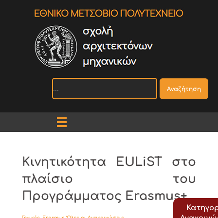
Αναζήτηση
Κινητικότητα EULiST στο
πλαίσιο του
Προγράμματος Erasmus+
Κατηγορ
Γενικές
,
Εrasmus
,
Όλες οι Ανακοινώσεις