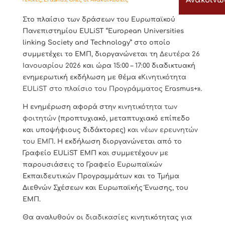
Ανακοιν
Στο πλαίσιο των δράσεων του Ευρωπαϊκού
Πανεπιστημίου EULiST “European Universities
linking Society and Technology” στο οποίο
συμμετέχει το ΕΜΠ, διοργανώνεται τη
Δευτέρα 26
Ιανουαρίου 2026
και ώρα
15:00 – 17:00
διαδικτυακή
ενημερωτική εκδήλωση με θέμα «
Κινητικότητα
EULiST στο πλαίσιο του Προγράμματος Erasmus+»
.
Η ενημέρωση αφορά στην
κινητικότητα των
φοιτητών
(προπτυχιακό, μεταπτυχιακό επίπεδο
και υποψήφιους διδάκτορες)
και νέων ερευνητών
του ΕΜΠ
. Η εκδήλωση διοργανώνεται από το
Γραφείο EULiST ΕΜΠ και συμμετέχουν με
παρουσιάσεις το Γραφείο Ευρωπαϊκών
Εκπαιδευτικών Προγραμμάτων και το Τμήμα
Διεθνών Σχέσεων και Ευρωπαϊκής Ένωσης, του
ΕΜΠ.
Θα αναλυθούν οι
διαδικασίες
κινητικότητας για