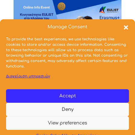
Manage Consent
To provide the best experiences, we use technologies like
cookies to store and/or access device information. Consenting
to these technologies will allow us to process data such as
browsing behavior or unique IDs on this site. Not consenting or
withdrawing consent, may adversely affect certain features and
functions.
Συνημμένα Αρχεία
Διαχείριση υπηρεσιών
Δεν υπάρχουν συνημμένα σε αυτή την Ανακοίνωση
Accept
Ημερομηνία:
22/01/2026
Deny
© 2021 Σχολή Αρχιτεκτόνων Μηχανικών Ε.Μ.Π.
View preferences