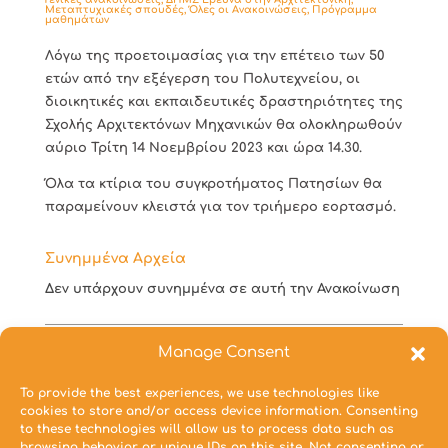
Μεταπτυχιακές σπουδές
,
Όλες οι Ανακοινώσεις
,
Πρόγραμμα
μαθημάτων
Λόγω της προετοιμασίας για την επέτειο των 50
ετών από την εξέγερση του Πολυτεχνείου, οι
διοικητικές και εκπαιδευτικές δραστηριότητες της
Σχολής Αρχιτεκτόνων Μηχανικών θα ολοκληρωθούν
αύριο Τρίτη 14 Νοεμβρίου 2023 και ώρα 14.30.
Όλα τα κτίρια του συγκροτήματος Πατησίων θα
παραμείνουν κλειστά για τον τριήμερο εορτασμό.
Συνημμένα Αρχεία
Δεν υπάρχουν συνημμένα σε αυτή την Ανακοίνωση
Ημερομηνία:
13/11/2023
Manage Consent
To provide the best experiences, we use technologies like
cookies to store and/or access device information. Consenting
to these technologies will allow us to process data such as
browsing behavior or unique IDs on this site. Not consenting or