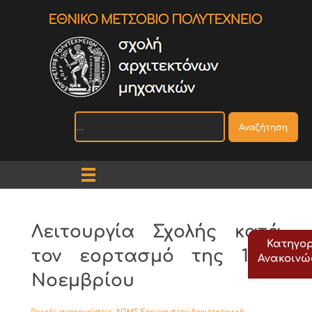
Αναζήτηση
Λειτουργία Σχολής κατά
Κατηγορ
τον εορτασμό της 17ης
Ανακοιν
Νοεμβρίου
Γενικές ανακοινώσεις
,
ΔΠΜΣ Έρευνα στην Αρχιτεκτονική
,