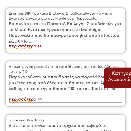
Erasmus BIP-Πρακτικό Επιλογής Σπουδαστών για το Μικτό
Εντατικό Εργαστήριο στο Manteigas, Πορτογαλία
Επισυνάπτεται το Πρακτικό Επιλογής Σπουδαστών για
το Μικτό Εντατικό Εργαστήριο στο Manteigas,
Πορτογαλία που θα πραγματοποιηθεί από 28 Ιουνίου
έως 04 Ιο ...
περισσότερα >>
9 Μαΐου 2025
Απομάκρυνση μακετών από τις αίθουσες του κτιρίου Αβέρωφ
και την Τ10
Κατηγορ
Παρακαλούνται οι σπουδαστές να παραλάβουν τις
Ανακοιν
μακέτες τους από όλες τις αίθουσες του κτ. Αβέρωφ
καθώς και από την αίθουσα Τ10 του κτ. Τοσίτσα έως τ
...
περισσότερα >>
8 Μαΐου 2025
Τουρνουά Ping Pong
Δείτε το επισυναπτόμενο αρχείο που αφορά σε