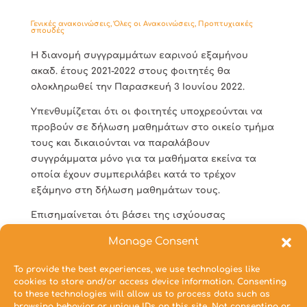
Γενικές ανακοινώσεις
,
Όλες οι Ανακοινώσεις
,
Προπτυχιακές
σπουδές
H διανομή συγγραμμάτων εαρινού εξαμήνου
ακαδ. έτους 2021-2022 στους φοιτητές θα
ολοκληρωθεί την Παρασκευή 3 Ιουνίου 2022.
Υπενθυμίζεται ότι οι φοιτητές υποχρεούνται να
προβούν σε δήλωση μαθημάτων στο οικείο τμήμα
τους και δικαιούνται να παραλάβουν
συγγράμματα μόνο για τα μαθήματα εκείνα τα
οποία έχουν συμπεριλάβει κατά το τρέχον
εξάμηνο στη δήλωση μαθημάτων τους.
Επισημαίνεται ότι βάσει της ισχύουσας
νομοθεσίας, οι φοιτητές που έχουν υπερβεί τα ν+2
Manage Consent
έτη σπουδών δεν δικαιούνται δωρεάν διδακτικά
συγγράμματα.
To provide the best experiences, we use technologies like
cookies to store and/or access device information. Consenting
to these technologies will allow us to process data such as
browsing behavior or unique IDs on this site. Not consenting or