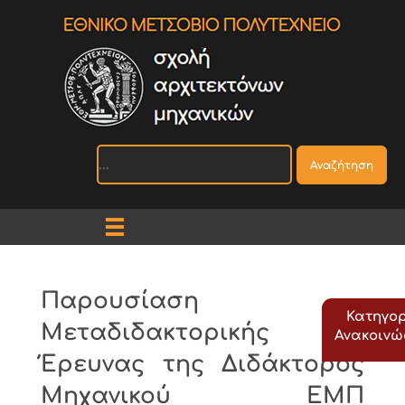
Αναζήτηση
Παρουσίαση
Κατηγορ
Μεταδιδακτορικής
Ανακοιν
Έρευνας της Διδάκτορος
Μηχανικού ΕΜΠ