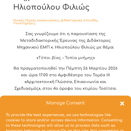
Ηλιοπούλου Φιλιώς
Γενικές
,
Γενικές ανακοινώσεις
,
Διδακτορικές σπουδές
,
Υποστηρίξεις
Σας γνωρίζουμε ότι η παρουσίαση της
Μεταδιδακτορικής Έρευνας της Διδάκτορος
Μηχανικού ΕΜΠ κ. Ηλιοπούλου Φιλιώς με θέμα:
«
T
όποι βίας – Τοπία μνήμης»
θα πραγματοποιηθεί την Πέμπτη 26 Μαρτίου 2026
και ώρα 17:00 στο Αμφιθέατρο του Τομέα ΙΙΙ
«Αρχιτεκτονική Γλώσσα, Επικοινωνία και
Σχεδιασμός», στον 4ο όροφο του κτιρίου Τοσίτσα.
Επισυνάπτεται η πρόσκληση.
Manage Consent
Συνημμένα Αρχεία
To provide the best experiences, we use technologies like
cookies to store and/or access device information. Consenting
Παρουσίαση Μεταδιδακτορικής Έρευνας της
to these technologies will allow us to process data such as
Διδάκτορος Μηχανικού ΕΜΠ Ηλιοπούλου Φιλιώς
browsing behavior or unique IDs on this site. Not consenting or