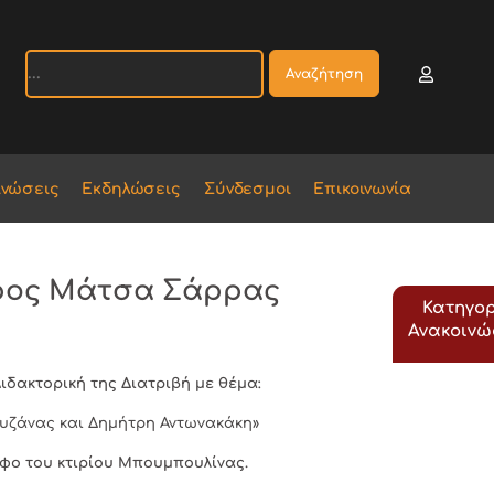
Αναζήτηση
ινώσεις
Εκδηλώσεις
Σύνδεσμοι
Επικοινωνία
ορος Μάτσα Σάρρας
Κατηγορ
Ανακοιν
 Διδακτορική της Διατριβή με θέμα:
Σουζάνας και Δημήτρη Αντωνακάκη»
φο του κτιρίου Μπουμπουλίνας.