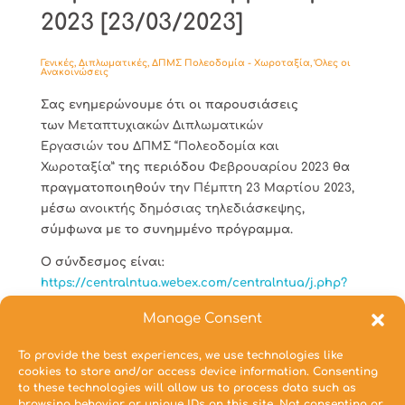
2023 [23/03/2023]
Γενικές
,
Διπλωματικές
,
ΔΠΜΣ Πολεοδομία - Χωροταξία
,
Όλες οι
Ανακοινώσεις
Σας ενημερώνουμε ότι οι παρουσιάσεις
των
Μεταπτυχιακών Διπλωματικών
Εργασιών
του
ΔΠΜΣ “Πολεοδομία και
Χωροταξία”
της περιόδου
Φεβρουαρίου
2023
θα
πραγματοποιηθούν την
Πέμπτη 23 Μαρτίου 2023
,
μέσω
ανοικτής δημόσιας τηλεδιάσκεψης
,
σύμφωνα με το συνημμένο πρόγραμμα.
Ο σύνδεσμος είναι:
https://centralntua.webex.com/centralntua/j.php?
MTID=m5dcb10de925517f81a979bdb10168c84
Manage Consent
Συνημμένα Αρχεία
To provide the best experiences, we use technologies like
cookies to store and/or access device information. Consenting
Πρόγραμμα Μεταπτυχιακών Διπλωματικών
to these technologies will allow us to process data such as
Εργασιών περιόδου Φεβρουαρίου 2023
browsing behavior or unique IDs on this site. Not consenting or