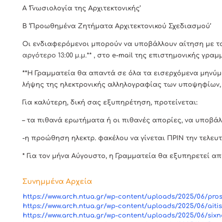
Α ‘Γνωσιολογία της Αρχιτεκτονικής’
Β ‘Προωθημένα Ζητήματα Αρχιτεκτονικού Σχεδιασμού’
Οι ενδιαφερόμενοι μπορούν να υποβάλλουν αίτηση με 
αργότερο 13:00 μ.μ.** ,
στο e-mail της επιστημονικής γρα
**Η Γραμματεία θα απαντά σε όλα τα εισερχόμενα μηνύμ
λήψης της ηλεκτρονικής αλληλογραφίας των υποψηφίων, 
Για καλύτερη, δική σας εξυπηρέτηση, προτείνεται:
– τα πιθανά ερωτήματα ή οι πιθανές απορίες, να υποβάλ
-η προώθηση ηλεκτρ. φακέλου να γίνεται ΠΡΙΝ την τελε
* Για τον μήνα Αύγουστο, η Γραμματεία θα εξυπηρετεί απ
Συνημμένα Αρχεία
https://www.arch.ntua.gr/wp-content/uploads/2025/06/pros
https://www.arch.ntua.gr/wp-content/uploads/2025/06/aiti
https://www.arch.ntua.gr/wp-content/uploads/2025/06/sixn