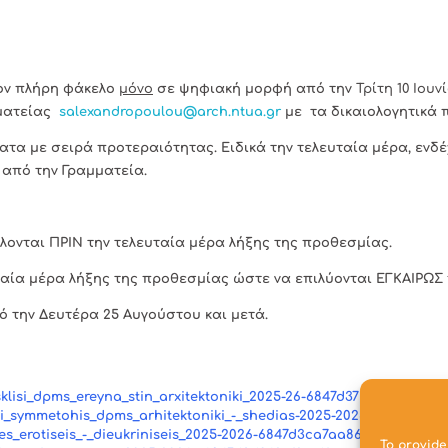
τον πλήρη φάκελο
μόνο
σε ψηφιακή μορφή από την
Τρίτη 10 Ιου
μματείας
salexandropoulou@arch.ntua.gr
με τα δικαιολογητικά 
ατα με σειρά προτεραιότητας. Ειδικά την τελευταία μέρα, εν
από την Γραμματεία.
λονται ΠΡΙΝ την τελευταία μέρα λήξης της προθεσμίας.
υταία μέρα λήξης της προθεσμίας ώστε να επιλύονται ΕΓΚΑΙΡΩ
ό την Δευτέρα 25 Αυγούστου και μετά.
klisi_dpms_ereyna_stin_arxitektoniki_2025-26-6847d37b05bbb.pdf
si_symmetohis_dpms_arhitektoniki_-_shedias-2025-2026-6847d38f23
es_erotiseis_-_dieukriniseis_2025-2026-6847d3ca7aa86.pdf
To provide