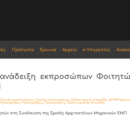
δές
Πρόσωπα
Έρευνα
Αρχείο
e-Υπηρεσίες
Ανακο
 ανάδειξη εκπροσώπων Φοιτητώ
Π
,
Γενικές ανακοινώσεις
,
Γενικές ανακοινώσεις
,
Διδακτορικές σπουδές
,
ΔΠΜΣ Έρευνα
Προκηρύξεις
,
Προκηρύξεις
,
Προκηρύξεις
,
Προπτυχιακές σπουδές
ητών στη Συνέλευση της Σχολής Αρχιτεκτόνων Μηχανικών ΕΜΠ