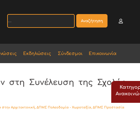
Αναζήτηση
ινώσεις
Εκδηλώσεις
Σύνδεσμοι
Επικοινωνία
ν στη Συνέλευση της Σχολής
Κατηγορ
Ανακοιν
 στην Αρχιτεκτονική
,
ΔΠΜΣ Πολεοδομία - Χωροταξία
,
ΔΠΜΣ Προστασία