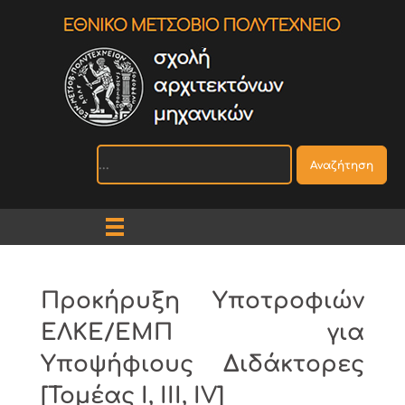
Αναζήτηση
Προκήρυξη Υποτροφιών
ΕΛΚΕ/ΕΜΠ για
Υποψήφιους Διδάκτορες
[Τομέας I, III, IV]