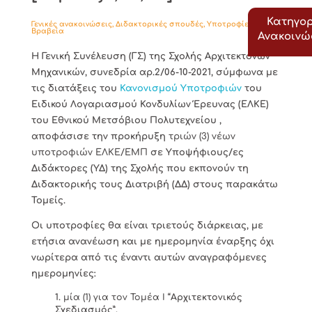
Κατηγορ
Γενικές ανακοινώσεις
,
Διδακτορικές σπουδές
,
Υποτροφίες -
Βραβεία
Ανακοιν
Η Γενική Συνέλευση (ΓΣ) της Σχολής Αρχιτεκτόνων
Μηχανικών, συνεδρία αρ.2/06-10-2021, σύμφωνα με
τις διατάξεις του
Κανονισμού Υποτροφιών
του
Ειδικού Λογαριασμού Κονδυλίων Έρευνας (ΕΛΚΕ)
του Εθνικού Μετσόβιου Πολυτεχνείου ,
αποφάσισε την προκήρυξη
τριών (3) νέων
υποτροφιών ΕΛΚΕ/ΕΜΠ
σε Υποψήφιους/ες
Διδάκτορες (ΥΔ) της Σχολής που εκπονούν τη
Διδακτορικής τους Διατριβή (ΔΔ) στους παρακάτω
Τομείς.
Οι υποτροφίες θα είναι τριετούς διάρκειας, με
ετήσια ανανέωση και με ημερομηνία έναρξης όχι
νωρίτερα από τις έναντι αυτών αναγραφόμενες
ημερομηνίες:
μία (1) για τον Τομέα I
“Αρχιτεκτονικός
Σχεδιασμός”,