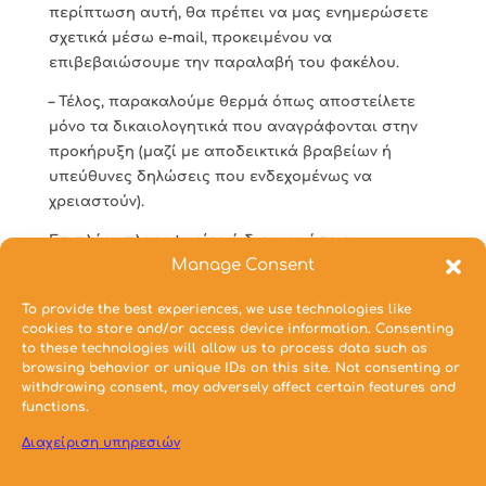
περίπτωση αυτή, θα πρέπει να μας ενημερώσετε
σχετικά μέσω e-mail, προκειμένου να
επιβεβαιώσουμε την παραλαβή του φακέλου.
– Τέλος, παρακαλούμε θερμά όπως αποστείλετε
μόνο τα δικαιολογητικά που αναγράφονται στην
προκήρυξη (μαζί με αποδεικτικά βραβείων ή
υπεύθυνες δηλώσεις που ενδεχομένως να
χρειαστούν).
Επιπλέον πληροφορίες ή διευκρινήσεις
Manage Consent
παρέχονται από τον υπεύθυνο του γραφείου,
Καλευρά Αλέξανδρο, καθώς και στην ιστοσελίδα
To provide the best experiences, we use technologies like
της Σχολής:
www.arch.ntua.gr
.
cookies to store and/or access device information. Consenting
to these technologies will allow us to process data such as
browsing behavior or unique IDs on this site. Not consenting or
Συνημμένα Αρχεία
withdrawing consent, may adversely affect certain features and
Προκήρυξη ΕΛΚΕ_2021-10-06 [1,3,4]
functions.
Αίτηση διεκδίκησης Υποτροφίας ΕΛΚΕ (word)
Διαχείριση υπηρεσιών
Αίτηση διεκδίκησης Υποτροφίας ΕΛΚΕ (pdf)