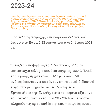
2023-24
Γενικές
,
Γενικές ανακοινώσεις
,
Γενικές ανακοινώσεις
,
Γενικές
ανακοινώσεις
,
Γενικές ανακοινώσεις
,
ΔΠΜΣ Έρευνα στην
Αρχιτεκτονική
,
ΔΠΜΣ Πολεοδομία - Χωροταξία
,
ΔΠΜΣ
Προστασία Μνημείων
,
Μεταπτυχιακές σπουδές
,
Όλες οι
Ανακοινώσεις
,
Προκηρύξεις
,
Προκηρύξεις
,
Προκηρύξεις
,
Προκηρύξεις
Πρόσκληση παροχής επικουρικού διδακτικού
έργου στο Εαρινό Εξάμηνο του ακαδ. έτους 2023-
24
Όσοι/ες Υποψήφιοι/ες Διδάκτορες (Υ.Δ.) και
μεταπτυχιακοί/ες σπουδαστές/ριες των Δ.Π.Μ.Σ.
της Σχολής Αρχιτεκτόνων Μηχανικών ΕΜΠ
ενδιαφέρονται να παρέχουν επικουρικό διδακτικό
έργο στα μαθήματα και τα Διατομεακά
Εργαστήρια της Σχολής, κατά το
εαρινό εξάμηνο
του ακαδημαϊκού έτους
2023 – 2024
και εφόσον
πληρούν τις προϋποθέσεις που περιγράφονται