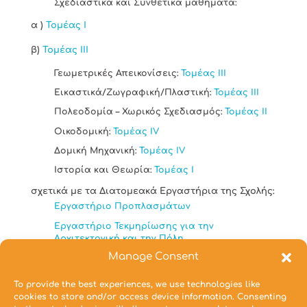
Σχεδιαστικά και Συνθετικά μαθήματα:
α )
Τομέας I
β)
Τομέας III
Γεωμετρικές Απεικονίσεις:
Τομέας III
Εικαστικά/Ζωγραφική/Πλαστική:
Τομέας III
Πολεοδομία – Χωρικός Σχεδιασμός:
Τομέας II
Οικοδομική:
Τομέας IV
Δομική Μηχανική:
Τομέας IV
Ιστορία και Θεωρία:
Τομέας I
σχετικά με τα Διατομεακά Εργαστήρια της Σχολής:
Εργαστήριο Προπλασμάτων
Εργαστήριο Τεκμηρίωσης για την
Αρχιτεκτονική και την Πόλη
Manage Consent
Συνημμένα Αρχεία
To provide the best experiences, we use technologies like
Προκήρυξη για το επικουρικό έργο 2023-24 (εαρ.
cookies to store and/or access device information. Consenting
εξάμ.)
Έντυπο αίτησης (*.doc)