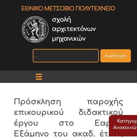
Αναζήτηση
Πρόσκληση παροχής
επικουρικού διδακτικού
Κατηγορ
έργου στο Εαρινό
Ανακοιν
Εξάμηνο του ακαδ. έτους