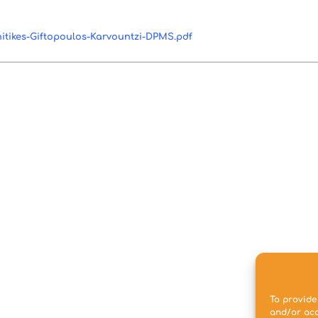
nitikes-Giftopoulos-Karvountzi-DPMS.pdf
To provide
and/or acc