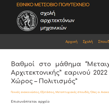
Αρχική
Σχολή
Σπου
Βαθμοί στο μάθημα “Μεταιχ
Αρχιτεκτονικής” εαρινού 2022
Χώρος – Πολιτισμός”
Γενικές ανακοινώσεις
,
Εξετάσεις
,
Μεταπτυχιακές σπουδές
,
Όλες οι Ανακ
Επισυνάπτεται αρχείο