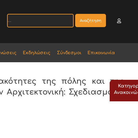
Αναζήτηση
ινώσεις
Εκδηλώσεις
Σύνδεσμοι
Επικοινωνία
ακότητες της πόλης και της
Κατηγορ
ν Αρχιτεκτονική: Σχεδιασμός –
Ανακοιν