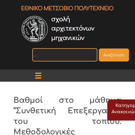
Αναζήτηση
Βαθμοί στο μάθημα
Κατηγορ
“Συνθετική Επεξεργασία
Ανακοιν
του τοπίου:
Μεθοδολογικές