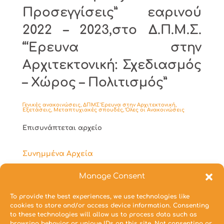
Προσεγγίσεις” εαρινού
2022 – 2023,στο Δ.Π.Μ.Σ.
“‘Ερευνα στην
Αρχιτεκτονική: Σχεδιασμός
– Χώρος – Πολιτισμός”
Γενικές ανακοινώσεις
,
ΔΠΜΣ Έρευνα στην Αρχιτεκτονική
,
Εξετάσεις
,
Μεταπτυχιακές σπουδές
,
Όλες οι Ανακοινώσεις
Επισυνάπτεται αρχείο
Συνημμένα Αρχεία
https://www.arch.ntua.gr/wp-
Manage Consent
content/uploads/2023/06/Marlanti-DPMS-ear-
2023.pdf
To provide the best experiences, we use technologies like
Ημερομηνία:
28/06/2023
cookies to store and/or access device information. Consenting
to these technologies will allow us to process data such as
browsing behavior or unique IDs on this site. Not consenting or