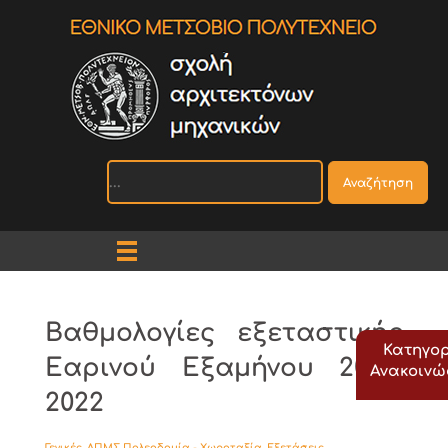
Αναζήτηση
Βαθμολογίες εξεταστικής
Κατηγορ
Εαρινού Εξαμήνου 2021-
Ανακοιν
2022
Γενικές
,
ΔΠΜΣ Πολεοδομία - Χωροταξία
,
Εξετάσεις
,