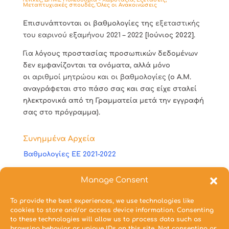
Μεταπτυχιακές σπουδές
,
Όλες οι Ανακοινώσεις
Επισυνάπτονται οι βαθμολογίες της
εξεταστικής
του εαρινού εξαμήνου 2021 – 2022
[Ιούνιος 2022].
Για λόγους προστασίας προσωπικών δεδομένων
δεν εμφανίζονται τα ονόματα, αλλά μόνο
οι
αριθμοί μητρώου και οι βαθμολογίες
(ο Α.Μ.
αναγράφεται στο πάσο σας και σας είχε σταλεί
ηλεκτρονικά από τη Γραμματεία μετά την εγγραφή
σας στο πρόγραμμα).
Συνημμένα Αρχεία
Βαθμολογίες ΕΕ 2021-2022
Manage Consent
Ημερομηνία:
06/07/2022
To provide the best experiences, we use technologies like
cookies to store and/or access device information. Consenting
to these technologies will allow us to process data such as
browsing behavior or unique IDs on this site. Not consenting or