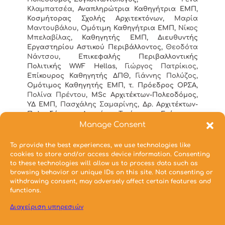
Κλαμπατσέα
, Αναπληρώτρια Καθηγήτρια ΕΜΠ,
Κοσμήτορας Σχολής Αρχιτεκτόνων,
Μαρία
Μαντουβάλου
, Ομότιμη Καθηγήτρια ΕΜΠ,
Νίκος
Μπελαβίλας
, Καθηγητής ΕΜΠ, Διευθυντής
Εργαστηρίου Αστικού Περιβάλλοντος,
Θεοδότα
Νάντσου
, Επικεφαλής Περιβαλλοντικής
Πολιτικής WWF Hellas,
Γιώργος Πατρίκιος
,
Επίκουρος Καθηγητής ΔΠΘ,
Γιάννης Πολύζος
,
Ομότιμος Καθηγητής ΕΜΠ, τ. Πρόεδρος ΟΡΣΑ,
Πολίνα Πρέντου
, MSc Αρχιτέκτων-Πολεοδόμος,
ΥΔ ΕΜΠ,
Πασχάλης Σαμαρίνης
, Δρ. Αρχιτέκτων-
Πολεοδόμος,
Λουκάς Τριάντης
, Επίκουρος
Καθηγητής ΑΠΘ, Αντιπρόεδρος ΣΕΠΟΧ,
Σοφία
Manage Consent
Τσάδαρη
, Δρ. Αρχιτέκτων-Πολεοδόμος, μέλος ΔΣ
ΣΕΠΟΧ,
Ελένη Χανιώτου
, Καθηγήτρια ΕΜΠ,
To provide the best experiences, we use technologies like
Διευθύντρια Εργαστηρίου Πολεοδομικής
cookies to store and/or access device information. Consenting
Σύνθεσης,
Κατερίνα Χριστοφοράκη
, Δρ.
to these technologies will allow us to process data such as
Αρχιτέκτων-Πολεοδόμος.
browsing behavior or unique IDs on this site. Not consenting or
withdrawing consent, may adversely affect certain features and
functions.
Διαχείριση υπηρεσιών
Κατεβάστε από εδώ