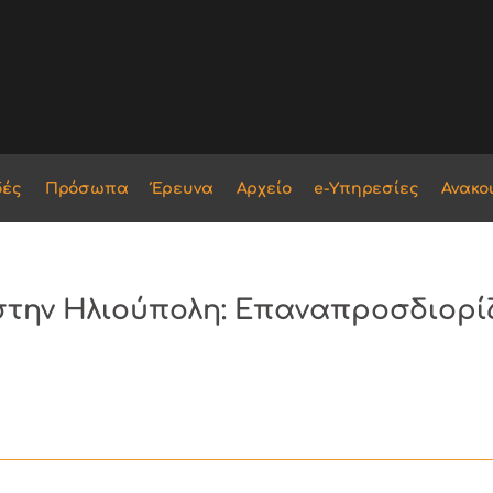
δές
Πρόσωπα
Έρευνα
Αρχείο
e-Υπηρεσίες
Ανακο
στην Ηλιούπολη: Επαναπροσδιορί