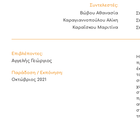
Συντελεστές:
Βώβου Αθανασία
Σ
Καραγιαννοπούλου Αλίκη
Σ
Καραΐσκου Μαριτίνα
Σ
Επιβλέποντες:
Η
Αγγελής Γεώργιος
π
έ
Παράδοση / Εκπόνηση:
τ
Οκτώβριος 2021
σ
χ
σ
π
α
σ
τ