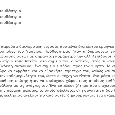
πουδάστρια
πουδάστρια
πουδάστρια
 παρούσα διπλωματική εργασία προτείνει ένα κέντρο ερμηνευτ
ρόποδες του Υμηττού. Πρόθεσή μας ήταν η δημιουργία εν
κφρασης αυτών με σημαντική παράμετρο την αλληλεπίδραση τ
ο κτίριο τοποθετείται στο σημείο που ο αστικός ιστός συναν
ύνδεση αυτών και ένα σημείο εισόδου προς τον Υμηττό. Το κ
ώρο να εκφράσει και να εξασκήσει την τέχνη του, καθώς και σ
την καθημερινότητά του, ώστε οι τέχνη να γίνεται ένα μέσο κ
ρόθεση επίσης ήταν να υπάρχουν χώροι τους οποίους καθέν
νάλογα με τις ανάγκες του. Ένα επιπλέον ζήτημα που επιχειρ
την περιοχή μελέτης, το οποίο οφείλεται στη συνάντηση δύο
ης εκκλησίας ανεξάρτητα από αυτές, δημιουργώντας ένα σκάμ