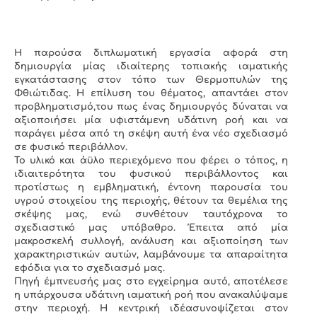
Η παρούσα διπλωματική εργασία αφορά στη
δημιουργία μίας ιδιαίτερης τοπιακής ιαματικής
εγκατάστασης στον τόπο των Θερμοπυλών της
Φθιώτιδας. Η επίλυση του θέματος, απαντάει στον
προβληματισμό,του πως ένας δημιουργός δύναται να
αξιοποιήσει μία υφιστάμενη υδάτινη ροή και να
παράγει μέσα από τη σκέψη αυτή ένα νέο σχεδιασμό
σε φυσικό περιβάλλον.
Το υλικό και άϋλο περιεχόμενο που φέρει ο τόπος, η
ιδιαιτερότητα του φυσικού περιβάλλοντος και
προτίστως η εμβληματική, έντονη παρουσία του
υγρού στοιχείου της περιοχής, θέτουν τα θεμέλια της
σκέψης μας, ενώ συνθέτουν ταυτόχρονα το
σχεδιαστικό μας υπόβαθρο. Έπειτα από μία
μακροσκελή συλλογή, ανάλυση και αξιοποίηση των
χαρακτηριστικών αυτών, λαμβάνουμε τα απαραίτητα
εφόδια για το σχεδιασμό μας.
Πηγή έμπνευσής μας στο εγχείρημα αυτό, αποτέλεσε
η υπάρχουσα υδάτινη ιαματική ροή που ανακαλύψαμε
στην περιοχή. Η κεντρική ιδέασυνοψίζεται στον