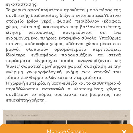
εγκατάστασης.
Το χωρικό αποτύπωμα που προκύπτει με το πέρας της
συνθετικής διαδικασίας, δείχνει εντυπωσιακό.Υδάτινο
στοιχείο (ρέον νερό), φυσικό περιβάλλον (έδαφος,
χώμα, φύτευση) καικτισμένο περιβάλλον(επισκέπτης,
κίνηση, λειτουργίες) παντρεύονται σε ένα
εναρμονισμένο, πλήρως ενταγμένο σύνολο. Υπαίθριες
πισίνες, υπόσκαφοι χώροι, υδάτινοι χώροι μέσα στο
βουνό, υλοποιούν ορισμένεςμόνο περιπτώσεις.
Ιδιαίτερο ενδιαφέρον παρουσιάζουν τα στενά
περάσματα κίνησης,τα οποία αναγνωρίζονται ως
‘πύλες’ σωματικής μνήμης,σε χωρική συσχέτιση με την
γνώριμη γεωμορφολογική μνήμη των ‘στενών’ του
τόπου των Θερμοπυλών κατά την αρχαιότητα.
Η χωρική εμπειρία, η ίαση-ευεξία και το αισθητηριακό
περιβάλλονπου αντανακλά ο υλοποιημένος χώρος,
συνθέτουν τα κύρια συστατικά του βιώματος του
επισκέπτη-χρήστη.
Manage Consent