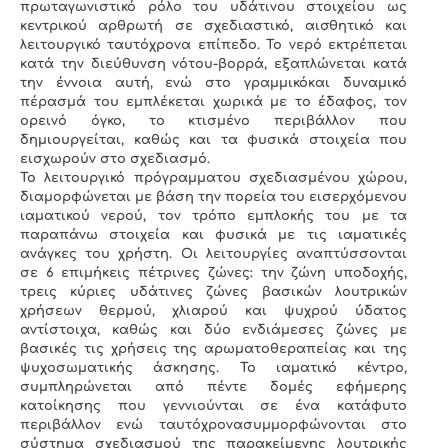
πρωταγωνιστικό ρόλο του υδάτινου στοιχείου ως
κεντρικού αρθρωτή σε σχεδιαστικό, αισθητικό και
λειτουργικό ταυτόχρονα επίπεδο. Το νερό εκτρέπεται
κατά την διεύθυνση νότου-βορρά, εξαπλώνεται κατά
την έννοια αυτή, ενώ στο γραμμικόκαι δυναμικό
πέρασμά του εμπλέκεται χωρικά με το έδαφος, τον
ορεινό όγκο, το κτισμένο περιβάλλον που
δημιουργείται, καθώς και τα φυσικά στοιχεία που
εισχωρούν στο σχεδιασμό.
Το λειτουργικό πρόγραμματου σχεδιασμένου χώρου,
διαμορφώνεται με βάση την πορεία του εισερχόμενου
ιαματικού νερού, τον τρόπο εμπλοκής του με τα
παραπάνω στοιχεία και φυσικά με τις ιαματικές
ανάγκες του χρήστη. Οι λειτουργίες αναπτύσσονται
σε 6 επιμήκεις πέτρινες ζώνες: την ζώνη υποδοχής,
τρεις κύριες υδάτινες ζώνες βασικών λουτρικών
χρήσεων θερμού, χλιαρού και ψυχρού ύδατος
αντίστοιχα, καθώς και δύο ενδιάμεσες ζώνες με
βασικές τις χρήσεις της αρωματοθεραπείας και της
ψυχοσωματικής άσκησης. Το ιαματικό κέντρο,
συμπληρώνεται από πέντε δομές εφήμερης
κατοίκησης που γεννιούνται σε ένα κατάφυτο
περιβάλλον ενώ ταυτόχρονασυμμορφώνονται στο
σύστημα σχεδιασμού της παρακείμενης λουτρικής