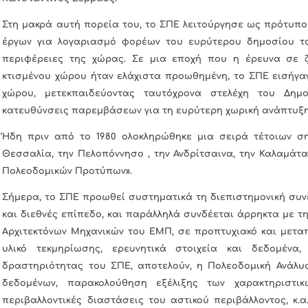
Στη μακρά αυτή πορεία του, το ΣΠΕ λειτούργησε ως πρότυπο 
έργων για λογαριασμό φορέων του ευρύτερου δημοσίου το
περιφέρειες της χώρας. Σε μια εποχή που η έρευνα σε 
κτισμένου χώρου ήταν ελάχιστα προωθημένη, το ΣΠΕ εισήγαγε
χώρου, μετεκπαιδεύοντας ταυτόχρονα στελέχη του Δημ
κατευθύνσεις παρεμβάσεων για τη ευρύτερη χωρική ανάπτυξη 
Ήδη πριν από το 1980 ολοκληρώθηκε μια σειρά τέτοιων σ
Θεσσαλία, την Πελοπόννησο , την Ανδρίτσαινα, την Καλαμάτα,
Πολεοδομικών Προτύπων».
Σήμερα, το ΣΠΕ προωθεί συστηματικά τη διεπιστημονική συν
και διεθνές επίπεδο, και παράλληλά συνδέεται άρρηκτα με τ
Αρχιτεκτόνων Μηχανικών του ΕΜΠ, σε προπτυχιακό και μεταπ
υλικό τεκμηρίωσης, ερευνητικά στοιχεία και δεδομένα, 
δραστηριότητας του ΣΠΕ, αποτελούν, η Πολεοδομική Ανάλυ
δεδομένων, παρακολούθηση εξέλιξης των χαρακτηριστικ
περιβαλλοντικές διαστάσεις του αστικού περιβάλλοντος, κ.α