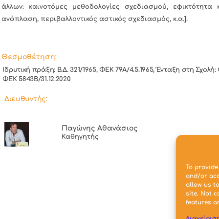
άλλων: καινοτόμες μεθοδολογίες σχεδιασμού, εφικτότητα
ανάπλαση, περιβαλλοντικός αστικός σχεδιασμός, κ.α.].
Θεσμοθέτηση:
Ιδρυτική πράξη: Β.Δ. 321/1965, ΦΕΚ 79Α/4.5.1965, Ένταξη στη Σχολή
ΦΕΚ 5843Β/31.12.2020
Διευθυντής:
Παγώνης Αθανάσιος
Καθηγητής
To provide
and/or acc
allow us t
site. Not 
features a
Διαχείρισ