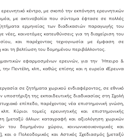
ερευνητικό κέντρο, με σκοπό την εκπόνηση ερευνητικών
μέα, με ακτινοβολία που σύντομα έφτασε σε πολλές
ζητήματα ερμηνείας των διαδικασιών παραγωγής του
 νέες, καινοτόμες κατευθύνσεις για τη διαχείριση του
οσίου, και παρέχοντας τεχνογνωσία με έμφαση σε
και τη βελτίωση του δομημένου περιβάλλοντος.
ημαντικών εφαρμοσμένων ερευνών, για την Ήπειρο &
 την Πεντέλη, κλπ., καθώς επίσης και η ευρεία «Έρευνα
εργασία σε ζητήματα χωρικού ενδιαφέροντος, σε εθνικό
ην υποστήριξη της εκπαιδευτικής διαδικασίας στη Σχολή
τυχιακό επίπεδο, παρέχοντας νέα επιστημονική γνώση,
κλπ. Κύριοι τομείς ερευνητικής και επιστημονικής
ση [μεταξύ άλλων: καταγραφή και αξιολόγηση χωρικών
ών του δομημένου χώρου, κοινωνικοοικονομικές και
.], και ο Πολεοδομικός και Αστικός Σχεδιασμός [μεταξύ