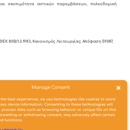
 και σκοπιμότητα αστικών παρεμβάσεων, πολεοδομική
: ΦΕΚ 80Β/1.3.1983, Κανονισμός Λειτουργίας: Απόφαση 59087,
Manage Consent
 the best experiences, we use technologies like cookies to store
ess device information. Consenting to these technologies will
o process data such as browsing behavior or unique IDs on this
consenting or withdrawing consent, may adversely affect certain
nd functions.
η υπηρεσιών