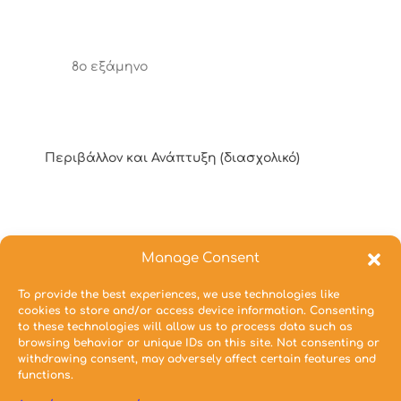
8o εξάμηνο
Περιβάλλον και Ανάπτυξη (διασχολικό)
4ο εξάμηνο
Manage Consent
Αρχιτεκτονικός Σχεδιασμός 4:
To provide the best experiences, we use technologies like
cookies to store and/or access device information. Consenting
to these technologies will allow us to process data such as
browsing behavior or unique IDs on this site. Not consenting or
withdrawing consent, may adversely affect certain features and
functions.
Σύνθετη Κατοικία