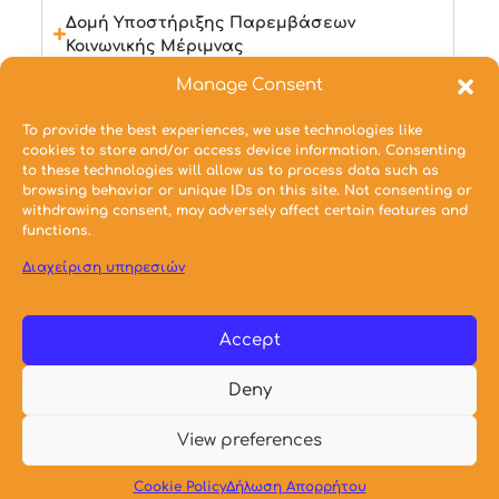
Δομή Υποστήριξης Παρεμβάσεων
Κοινωνικής Μέριμνας
Manage Consent
Πολιτισμός (Μουσικό/Θεατρικό/Χορευτικό
Τμήμα, Στούντιο Μουσικής)
To provide the best experiences, we use technologies like
cookies to store and/or access device information. Consenting
to these technologies will allow us to process data such as
browsing behavior or unique IDs on this site. Not consenting or
withdrawing consent, may adversely affect certain features and
functions.
Διαχείριση υπηρεσιών
Accept
Deny
© 2021 Σχολή Αρχιτεκτόνων Μηχανικών Ε.Μ.Π.
View preferences
Cookie Policy
Δήλωση Απορρήτου
Webmaster
Δημιουργοί – Προηγούμενες Εκδόσεις