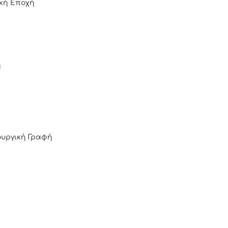
ική Εποχή
ή
ουργική Γραφή