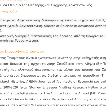
α και Θεωρία της Νεότερης και Σύγχρονης Αρχιτεκτονικής
ι Σπουδών:
πτυχιακά: Αρχιτεκτονική. Δίπλωμα αρχιτέκτονα μηχανικού ΕΜΠ, 
απτυχιακά: Αρχιτεκτονική. Master of Science in Advanced Archite
2.
ακτορική διατριβή: ‘Κατασκευές της όρασης. Από τη θεωρία του
αγιώτης Τουρνικιώτης).
μο Βιογραφικό Σημείωμα:
ας Τσιαμπάος είναι αρχιτέκτονας, αναπληρωτής καθηγητής στη 
α και θεωρία της αρχιτεκτονικής. Σπούδασε στην Αθήνα (ΕΜΠ) 
ιστής του ελληνικού do.co.mo.mo. και μέλος του Διοικητικού Συμ
ά του έχουν δημοσιευτεί σε διεθνή επιστημονικά περιοδικά (The J
ectural Histories, ARENA Journal of Architectural Research) και
ς 2019-2020 ήταν Stanley J. Seeger Visiting Research Fellow σ
ψει ή επιμεληθεί είναι τα: The Architect and the Animal (MIT Press
oxiadis’ Theory to Pikionis’ Work: Reflections of Antiquity in Moder
μη νεωτερικότητα: 9+1 κείμενα για τη μοντέρνα αρχιτεκτονική στην