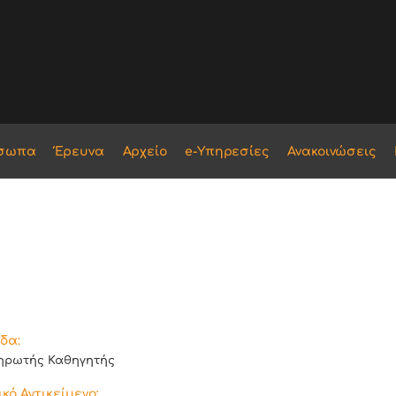
σωπα
Έρευνα
Αρχείο
e-Υπηρεσίες
Ανακοινώσεις
δα:
ηρωτής Καθηγητής
κό Αντικείμενο: