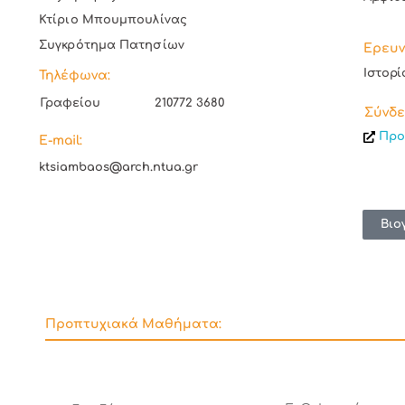
Κτίριο Μπουμπουλίνας
Συγκρότημα Πατησίων
Ερευν
Ιστορί
Τηλέφωνα:
Γραφείου
210772 3680
Σύνδε
Προ
E-mail:
ktsiambaos@arch.ntua.gr
Βιο
Προπτυχιακά Μαθήματα: