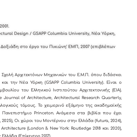
2001.
ctural Design / GSAPP Columbia University, Νέα Υόρκη,
 Δοξιάδη στο έργο του Πικιώνη’ ΕΜΠ, 2007 (επιβλέπων
Σχολή Αρχιτεκτόνων Μηχανικών του Ε.Μ.Π. όπου διδάσκει
και την Νέα Υόρκη (GSAPP Columbia University). Είναι ο
βουλίου του Ελληνικού Ινστιτούτου Αρχιτεκτονικής (ΕΙΑ).
ournal of Architecture, Architectural Research Quarterly,
 συλλογικούς τόμους. Το χειμερινό εξάμηνο της ακαδημαϊκής
το Πανεπιστήμιο Princeton. Ανάμεσα στα βιβλία που έχει
, 2025), Οι χώροι του Μοντέρνου στην Ελλάδα (futura, 2024),
n Architecture (London & New York: Routledge 2018 και 2020),
 Ελλάδα (Επίκεντρο 2017).