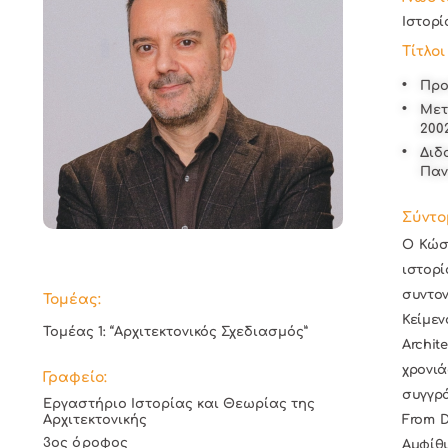
Ιστορί
Τίτλο
Προ
Μετ
200
Διδ
Παν
Σύντο
Ο Κώστ
ιστορί
συντον
Τομέας:
Κείμεν
Τομέας 1: “Αρχιτεκτονικός Σχεδιασμός”
Archit
χρονιά
Γραφείο:
συγγρά
Εργαστήριο Ιστορίας και Θεωρίας της
Αρχιτεκτονικής
From D
3ος όροφος
Αμφίθυ