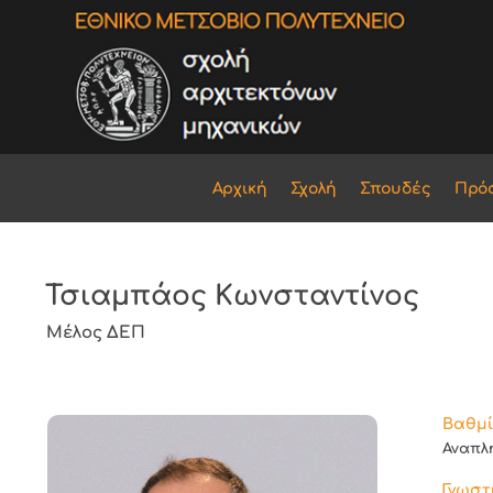
Αρχική
Σχολή
Σπουδές
Πρό
Τσιαμπάος Κωνσταντίνος
Μέλος ΔΕΠ
Βαθμί
Αναπλ
Γνωστι