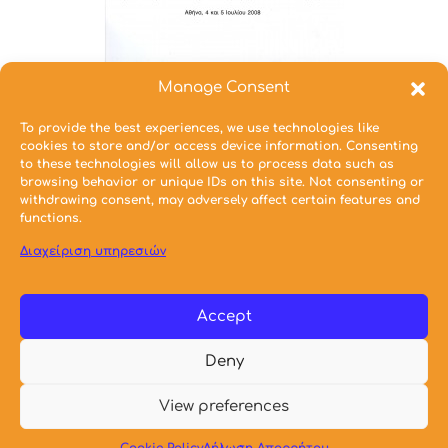
Manage Consent
Μεταλλαγές και (α)Συνέχειες: Πρακτικές,
To provide the best experiences, we use technologies like
πολιτικές και λόγος για τον αστικό χώρο
cookies to store and/or access device information. Consenting
to these technologies will allow us to process data such as
browsing behavior or unique IDs on this site. Not consenting or
Επιμέλεια:
withdrawing consent, may adversely affect certain features and
Παρμενίδης Γεώργιος
functions.
2009
Διαχείριση υπηρεσιών
Accept
1 / 2
1
2
Deny
© 2021 Σχολή Αρχιτεκτόνων Μηχανικών Ε.Μ.Π.
View preferences