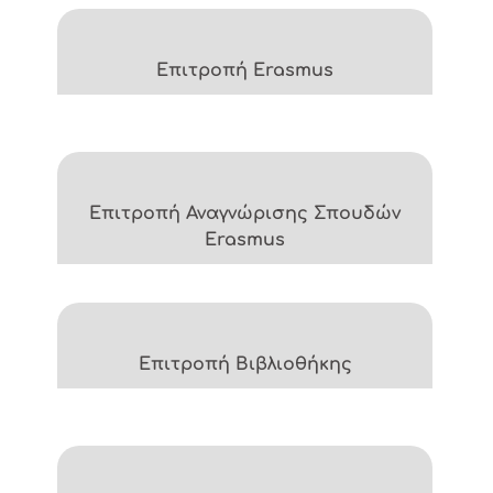
Επιτροπή Erasmus
Επιτροπή Αναγνώρισης Σπουδών
Erasmus
Επιτροπή Βιβλιοθήκης