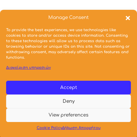
Manage Consent
6ο εξάμηνο
To provide the best experiences, we use technologies like
Αρχιτεκτονικός Σχεδιασμός 6_Ν:
cookies to store and/or access device information. Consenting
to these technologies will allow us to process data such as
browsing behavior or unique IDs on this site. Not consenting or
withdrawing consent, may adversely affect certain features and
functions.
Διαχείριση υπηρεσιών
Μικρής Κλίμακας Κατασκευές - Κτίριο,
Χώρος, Αντικείμενο
Accept
Deny
© 2021 Σχολή Αρχιτεκτόνων Μηχανικών Ε.Μ.Π.
View preferences
Cookie Policy
Δήλωση Απορρήτου
Webmaster
Δημιουργοί – Προηγούμενες Εκδόσεις
Cookie Policy (EU)
Privacy Policy (EU)