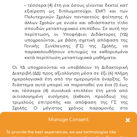
– τέσσερα (4) έτη για όσους γίνονται δεκτοί κατ’
εξαίρεση ως διπλωματούχοι ΕΜΠ και των
Πολυτεχνικών Σχολών πενταετούς φοίτησης ή
άλλων Σχολών με ενιαίο και αδιάσπαστο τίτλο
σπουδών μεταπτυχιακού επιπέδου. Σε αυτή την
περίπτωση, οι Υποψήφιοι Διδάκτορες (ΥΔ)
υποχρεούνται, με βάση σχετική απόφαση της
Γενικής Συνέλευσης (ΓΣ) της Σχολής, να
παρακολουθήσουν επιτυχώς τα καθορισμένα
κατά περίπτωση μεταπτυχιακά μαθήματα.
Οι ΥΔ υποχρεούνται να υποβάλουν τη Διδακτορική
Διατριβή (ΔΔ) προς αξιολόγηση μέσα σε έξι (6) πλήρη
ημερολογιακά έτη από την ημερομηνία έναρξης. Το
διάστημα αυτό μπορεί να παραταθεί για ένα (1) έως
και τέσσερα (4) συνολικά επιπλέον έτη μετά από
αιτιολογημένη εισήγηση (έκθεση προόδου) της
τριμελούς επιτροπής και απόφαση της ΓΣ της
Σχολής. Ο μέγιστος χρόνος παραμονής στο
Πρόγραμμα Διδακτορικών Σπουδών (ΠΔΣ) είναι
Manage Consent
συνεπώς τα δέκα (10) έτη.
Οι ΥΔ που δεν έχουν ολοκληρώσει τη ΔΔ τους εντός
To provide the best experiences, we use technologies like
δέκα (10) ετών από την έναρξή της, καλούνται στην